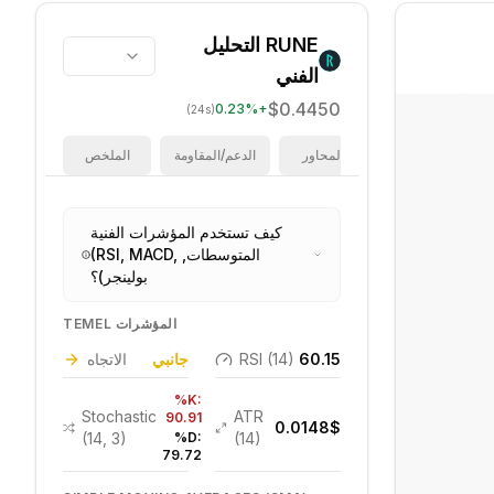
RUNE
التحليل
الفني
$0.4450
0.23
%
+
(24s)
فيبوناتشي
المحاور
الدعم/المقاومة
الملخص
كيف تستخدم المؤشرات الفنية
(RSI, MACD, المتوسطات,
بولينجر)؟
TEMEL المؤشرات
60.15
RSI (14)
جانبي
الاتجاه
%K:
Stochastic
ATR
90.91
0.0148
$
(14, 3)
%D:
(14)
79.72