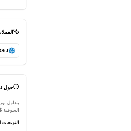
العملا
ORJ
حول
ث
يتداول
ثور
السوقية $150.48 M
التوقعات ال