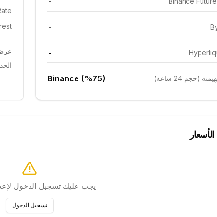
-
Binance Futur
ate:
est:
-
By
-
عرض 
Hyperliq
الحد
Binance (%75)
ة (حجم 24 ساعة)
 الأسعار
يجب عليك تسجيل الدخول لإعداد
تسجيل الدخول