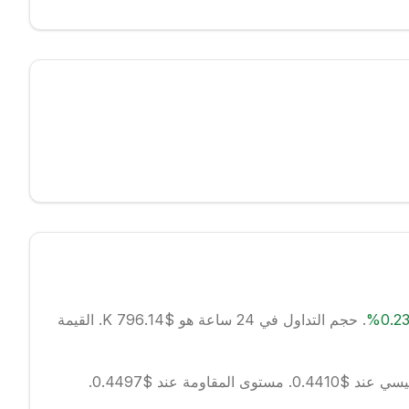
0.2
%
.
حجم التداول في 24 ساعة هو $796.14 K.
القيمة
عند $0.4410.
مستوى المقاومة عند $0.4497.