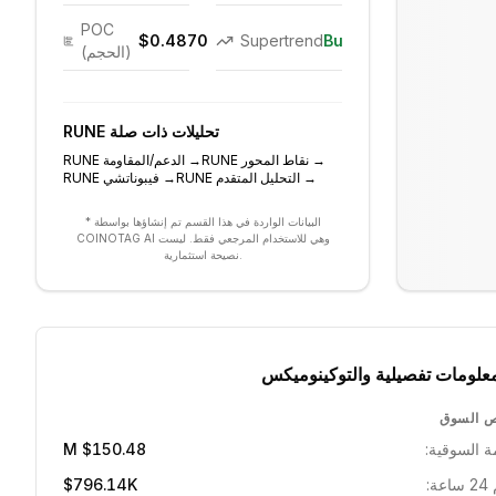
POC
$0.4870
Supertrend
Bullish
(الحجم)
تحليلات ذات صلة
RUNE
→
نقاط المحور
RUNE
→
الدعم/المقاومة
RUNE
→
التحليل المتقدم
RUNE
→
فيبوناتشي
RUNE
* البيانات الواردة في هذا القسم تم إنشاؤها بواسطة
COINOTAG AI وهي للاستخدام المرجعي فقط. ليست
نصيحة استثمارية.
علومات تفصيلية والتوكينوميكس
 السوق
ة السوقية:
$150.48 M
ة:
$796.14K