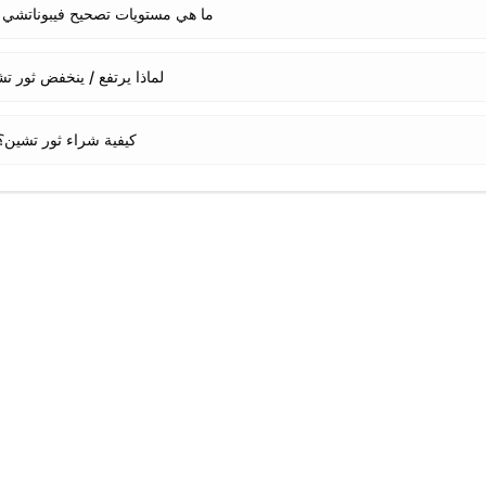
ما هي مستويات تصحيح فيبوناتشي ل
لماذا يرتفع / ينخفض ثور ت
كيفية شراء ثور تشين؟