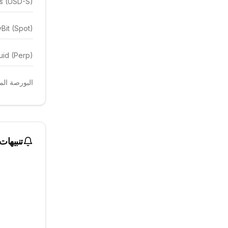
es (USD-S)
Bit (Spot)
uid (Perp)
البورصة المهيمن
تنبيهات