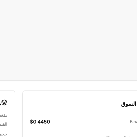
م
السوق
ملخص
$0.4450
Bin
القيم
حجم 24 ساع