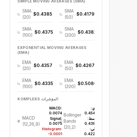
SIMPLE MOVING AVERAGES (SMA)
SMA
SMA
$0.4385
$0.4179
(20)
(50)
SMA
SMA
$0.4375
$0.4382
(100)
(200)
EXPONENTIAL MOVING AVERAGES
(EMA)
EMA
EMA
$0.4357
$0.4267
(20)
(50)
EMA
EMA
$0.4335
$0.5080
(100)
(200)
KOMPLEKS المؤشرات
علوي:
MACD:
0.0074
$0.4543
Bollinger
MACD
متوسط:
Signal:
Bands
0.0075
$0.4385
(12,26,9)
(20,2)
سفلي:
Histogram:
-0.0001
$0.4228