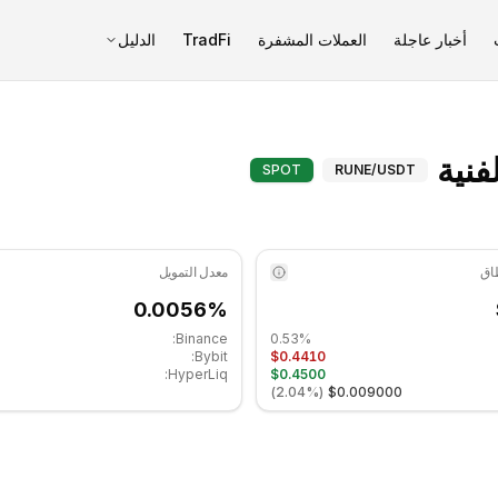
أخبار عاجلة
العملات المشفرة
TradFi
الدليل
ثور تشين (RUNE) المؤشرات الفنية - COINOTAG
SPOT
RUNE
/USDT
معدل التمويل
0.0056%
Binance:
0.53%
Bybit:
$0.4410
HyperLiq:
$0.4500
)
2.04%
(
$0.009000