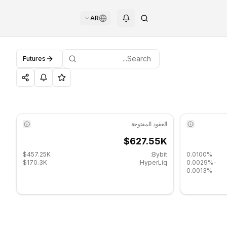
AR
Futures
COINO
العقود المفتوحة
$627.55K
$457.25K
Bybit:
0.0100%
$170.3K
HyperLiq:
-0.0029%
0.0013%