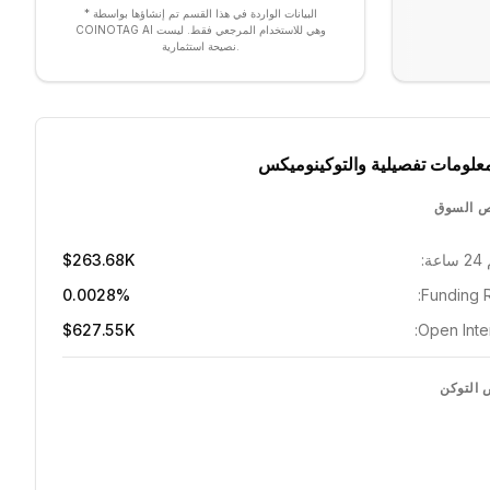
* البيانات الواردة في هذا القسم تم إنشاؤها بواسطة
COINOTAG AI وهي للاستخدام المرجعي فقط. ليست
نصيحة استثمارية.
علومات تفصيلية والتوكينوميكس
 السوق
ة:
$263.68K
0.0028%
Funding R
$627.55K
Open Inter
التوكن