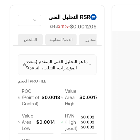
RSR
التحليل الفني
$0.001206
%
-2.11
(24s)
فيبوناتشي
المحاور
الدعم/المقاومة
الملخص
ما هو التحليل الفني المتقدم (متعدد
المؤشرات، التقلب، التباعد)؟
الحجم PROFILE
POC
Value
(Point of
$0.0018
Area
$0.0017
Control)
High
Value
HVN
$0.002,
Area
$0.0014
(High
$0.002,
$0.002
الحجم)
Low