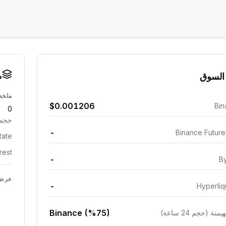
م
السوق
ملخص
$0.001206
Bin
0
حجم 24 ساع
-
Binance Futur
ate:
est:
-
By
عرض 
-
Hyperliq
Binance (%75)
ة (حجم 24 ساعة)