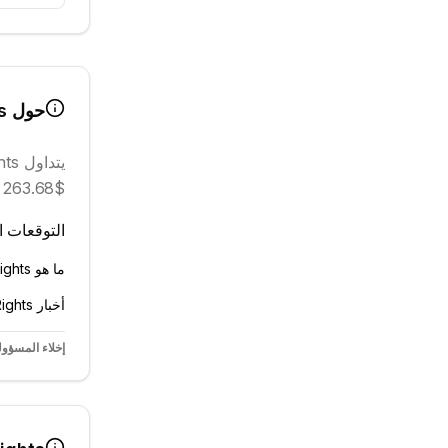
حول
s
يتداول
hts
$263.68 K.
التوقعات ال
ما هو Reserve Rights؟ اقرأ الشرح الكامل في القاموس ←
أخبار Reserve Rights ←
إخلاء المسؤول