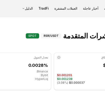
أخبار عاجلة
العملات المشفرة
TradFi
الدليل
Reserve Rights (RSR) المؤشرات المتقدمة - TAG
SPOT
RSR
/USDT
معدل التمويل
0.0028%
Binance:
Bybit:
$0.001201
HyperLiq:
$0.001238
)
3.08%
(
$0.000037