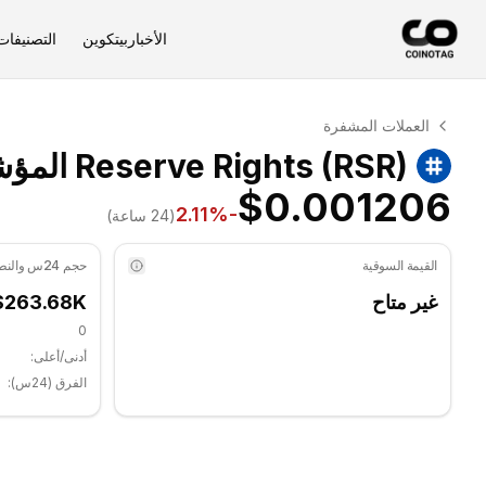
الأخبار
بيتكوين
التصنيفات
التحليل الفني لـ Reserve Rights
العملات المشفرة
Reserve Rights يتم تداوله حاليًا عند $0.001206. مؤشر RSI عند 44.25 في المنطقة المحايدة. الاتجاه اليومي جانبي. مستوى الدعم الرئيسي: $0.00119933, مستوى المقاومة: $0.00123233.
Reserve Rights (RSR) المؤشرات المتقدمة
$0.001206
%
-2.11
(24 ساعة)
القيمة السوقية
حجم 24س والنطاق
غير متاح
$263.68K
0
أدنى/أعلى:
الفرق (24س):