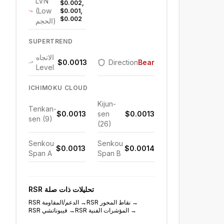
LVN
$0.002,
(Low
$0.001,
$0.002
الحجم)
SUPERTREND
الاتجاه
$0.0013
Direction
Bearish
Level
ICHIMOKU CLOUD
Kijun-
Tenkan-
$0.0013
sen
$0.0013
sen (9)
(26)
Senkou
Senkou
$0.0013
$0.0014
Span A
Span B
تحليلات ذات صلة
RSR
→
نقاط المحور
RSR
→
الدعم/المقاومة
RSR
→
المؤشرات الفنية
RSR
→
فيبوناتشي
RSR