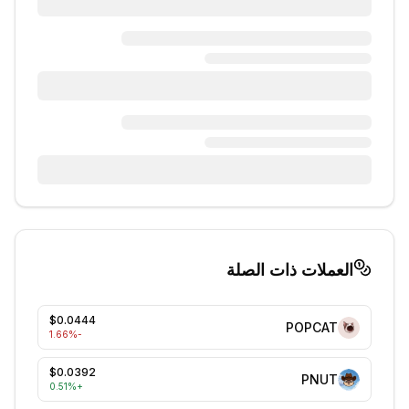
العملات ذات الصلة
$0.0444
POPCAT
%
-1.66
$0.0392
PNUT
0.51
%
+