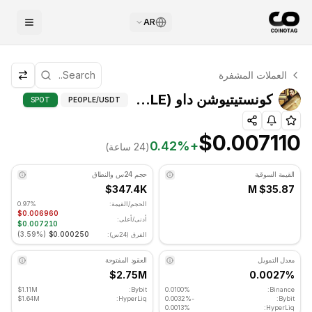
AR
التحليل الفني لـ كونستيتيوشن داو
العملات المشفرة
كونستيتيوشن داو يتم تداوله حاليًا عند $0.007110. مؤشر RSI عند 69.73 في المنطقة المحايدة. الاتجاه اليومي صعودي. مستوى الدعم الرئيسي: $0.00695667, مستوى المقاومة: $0.00720667.
كونستيتيوشن داو (PEOPLE) المؤشرات المتقدمة
SPOT
PEOPLE
/USDT
$0.007110
0.42
%
+
(24 ساعة)
القيمة السوقية
حجم 24س والنطاق
$347.4K
$35.87 M
الحجم/القيمة:
0.97%
$0.006960
أدنى/أعلى:
$0.007210
)
3.59%
(
$0.000250
الفرق (24س):
معدل التمويل
العقود المفتوحة
$2.75M
0.0027%
$1.11M
Bybit:
0.0100%
Binance:
$1.64M
HyperLiq:
-0.0032%
Bybit:
0.0013%
HyperLiq: