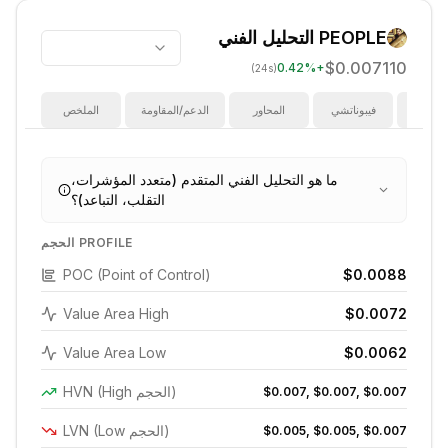
PEOPLE
التحليل الفني
$0.007110
0.42
%
+
(24s)
ؤشرات
فيبوناتشي
المحاور
الدعم/المقاومة
الملخص
ما هو التحليل الفني المتقدم (متعدد المؤشرات،
التقلب، التباعد)؟
الحجم PROFILE
POC (Point of Control)
$0.0088
Value Area High
$0.0072
Value Area Low
$0.0062
HVN (High الحجم)
$0.007, $0.007, $0.007
LVN (Low الحجم)
$0.005, $0.005, $0.007