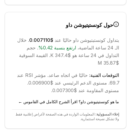
حول
كونستيتيوشن داو
يتداول
كونستيتيوشن داو
حاليًا عند
$0.007110
. خلال
الـ 24 ساعة الماضية،
ارتفع
بنسبة
0.42
%
.
حجم
التداول في 24 ساعة هو $347.4 K.
القيمة السوقية
$35.87 M
التوقعات الفنية:
حاليًا في اتجاه
صاعد
.
مؤشر RSI عند
69.7.
مستوى الدعم الرئيسي عند $0.006900.
مستوى المقاومة عند $0.007300.
ما هو كونستيتيوشن داو؟ اقرأ الشرح الكامل في القاموس ←
إخلاء المسؤولية:
المعلومات الواردة في هذه الصفحة لأغراض إعلامية فقط
ولا تشكل نصيحة استثمارية.