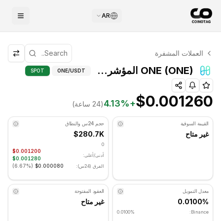
AR
التحليل الفني لـ ONE
العملات المشفرة
ONE يتم تداوله حاليًا عند $0.001260. مؤشر RSI عند 52.84 في المنطقة المحايدة. الاتجاه اليومي جانبي. مستوى الدعم الرئيسي: $0.00118333, مستوى المقاومة: $0.00123333.
ONE (ONE) المؤشرات المتقدمة - COINOTAG
ONE (ONE) المؤشرات المتقدمة
SPOT
ONE
/USDT
$0.001260
4.13
%
+
(24 ساعة)
القيمة السوقية
حجم 24س والنطاق
غير متاح
$280.7K
0
$0.001200
أدنى/أعلى:
$0.001280
)
6.67%
(
$0.000080
الفرق (24س):
معدل التمويل
العقود المفتوحة
0.0100%
غير متاح
0.0100%
Binance: