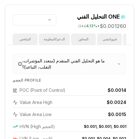
ONE
التحليل الفني
$0.001260
4.13
%
+
(24s)
ؤشرات
فيبوناتشي
المحاور
الدعم/المقاومة
الملخص
ما هو التحليل الفني المتقدم (متعدد المؤشرات،
التقلب، التباعد)؟
الحجم PROFILE
POC (Point of Control)
$0.0014
Value Area High
$0.0024
Value Area Low
$0.0015
HVN (High الحجم)
$0.001, $0.001, $0.001
LVN (Low الحجم)
$0.001, $0.004, $0.002