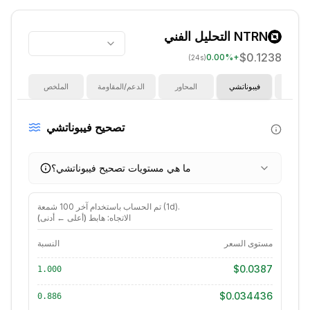
NTRN
التحليل الفني
$0.1238
0.00
%
+
(24s)
ؤشرات
فيبوناتشي
المحاور
الدعم/المقاومة
الملخص
تصحيح فيبوناتشي
ما هي مستويات تصحيح فيبوناتشي؟
).
1d
شمعة (
تم الحساب باستخدام آخر
100
الاتجاه: هابط (أعلى ← أدنى)
مستوى السعر
النسبة
$0.0387
1.000
$0.034436
0.886