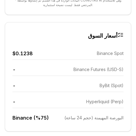
* البيانات الواردة في هذا القسم تم إنشاؤها بواسطة COINOTAG AI وهي للاستخدام
المرجعي فقط. ليست نصيحة استثمارية.
أسعار السوق
$0.1238
Binance Spot
-
Binance Futures (USD-S)
-
ByBit (Spot)
-
Hyperliquid (Perp)
Binance (%75)
البورصة المهيمنة (حجم 24 ساعة)