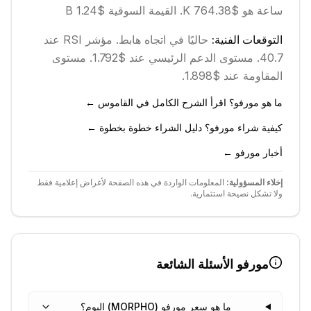
ساعة هو $764.38 K.
القيمة السوقية $1.24 B
التوقعات الفنية:
حاليًا في اتجاه
هابط
.
مؤشر RSI عند
40.7.
مستوى الدعم الرئيسي عند $1.792.
مستوى
المقاومة عند $1.898.
ما هو مورفو؟ اقرأ الشرح الكامل في القاموس ←
كيفية شراء مورفو؟ دليل الشراء خطوة بخطوة ←
أخبار مورفو ←
إخلاء المسؤولية:
المعلومات الواردة في هذه الصفحة لأغراض إعلامية فقط
ولا تشكل نصيحة استثمارية.
مورفو
الأسئلة الشائعة
ما هو سعر مورفو (MORPHO) اليوم؟