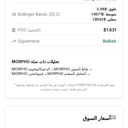
علوي:
$2.06
Bollinger Bands (20,2)
متوسط:
$1.9571
سفلي:
$1.8542
$1.831
POC (الحجم)
Supertrend
Bullish
تحليلات ذات صلة
MORPHO
→
نقاط المحور
MORPHO
→
الدعم/المقاومة
MORPHO
→
التحليل المتقدم
MORPHO
→
فيبوناتشي
MORPHO
* البيانات الواردة في هذا القسم تم إنشاؤها بواسطة COINOTAG AI وهي للاستخدام
المرجعي فقط. ليست نصيحة استثمارية.
أسعار السوق