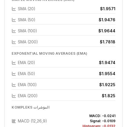
SMA (20)
$1.9571
SMA (50)
$1.9476
SMA (100)
$1.9644
SMA (200)
$1.7818
EXPONENTIAL MOVING AVERAGES (EMA)
EMA (20)
$1.9474
EMA (50)
$1.9554
EMA (100)
$1.9225
EMA (200)
$1.825
KOMPLEKS المؤشرات
MACD:
-0.0241
MACD (12,26,9)
Signal:
-0.0109
Histogram:
-0.0132