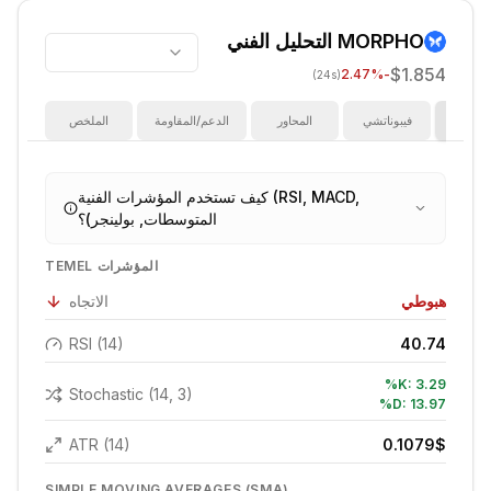
MORPHO
التحليل الفني
$1.854
%
-2.47
(24s)
ؤشرات
فيبوناتشي
المحاور
الدعم/المقاومة
الملخص
كيف تستخدم المؤشرات الفنية (RSI, MACD,
المتوسطات, بولينجر)؟
TEMEL المؤشرات
هبوطي
الاتجاه
RSI (14)
40.74
%K:
3.29
Stochastic (14, 3)
%D:
13.97
ATR (14)
0.1079
$
SIMPLE MOVING AVERAGES (SMA)