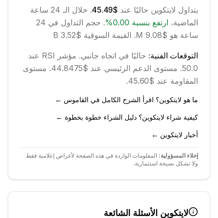
يتداول
لايتكوين
حاليًا عند
$45.49
. خلال الـ 24 ساعة
الماضية،
ارتفع
بنسبة
0.00
%
.
حجم التداول في 24
ساعة هو $9.08 M.
القيمة السوقية $3.52 B
التوقعات الفنية:
حاليًا في اتجاه
جانبي
.
مؤشر RSI عند
50.0.
مستوى الدعم الرئيسي عند $44.8475.
مستوى
المقاومة عند $45.60.
ما هو لايتكوين؟ اقرأ الشرح الكامل في القاموس ←
كيفية شراء لايتكوين؟ دليل الشراء خطوة بخطوة ←
أخبار لايتكوين ←
إخلاء المسؤولية:
المعلومات الواردة في هذه الصفحة لأغراض إعلامية فقط
ولا تشكل نصيحة استثمارية.
لايتكوين
الأسئلة الشائعة