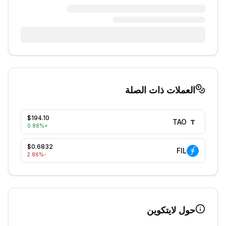
العملات ذات الصلة
$194.10
TAO
0.88
%
+
$0.6832
FIL
%
-2.86
حول
لايتكوين