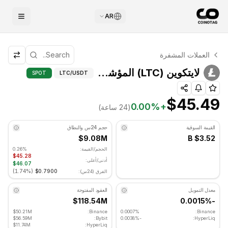
AR
التحليل الفني لـ لايتكوين
العملات المشفرة
لايتكوين يتم تداوله حاليًا عند $45.49. مؤشر RSI عند 50.02 في المنطقة المحايدة. الاتجاه اليومي جانبي. مستوى الدعم الرئيسي: $44.85, مستوى المقاومة: $45.95.
لايتكوين (LTC) المؤشرات الفنية - COINOTAG
لايتكوين (LTC) المؤشرات الفنية
SPOT
LTC
/USDT
$45.49
0.00
%
+
(24 ساعة)
القيمة السوقية
حجم 24س والنطاق
$9.08M
$3.52 B
الحجم/القيمة:
0.26%
$45.28
أدنى/أعلى:
$46.07
)
1.74%
(
$0.7900
الفرق (24س):
معدل التمويل
العقود المفتوحة
$118.54M
-0.0015%
$50.21M
Binance:
0.0007%
Binance:
$56.59M
Bybit:
-0.0038%
HyperLiq:
$11.74M
HyperLiq: