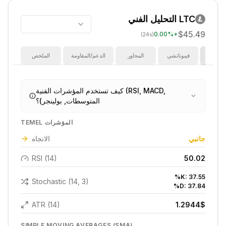
LTC
التحليل الفني
$45.49
0.00
%
+
(24s)
ؤشرات
فيبوناتشي
المحاور
الدعم/المقاومة
الملخص
كيف تستخدم المؤشرات الفنية (RSI, MACD,
المتوسطات, بولينجر)؟
TEMEL المؤشرات
جانبي
الاتجاه
RSI (14)
50.02
%K:
37.55
Stochastic (14, 3)
%D:
37.84
ATR (14)
1.2944
$
SIMPLE MOVING AVERAGES (SMA)