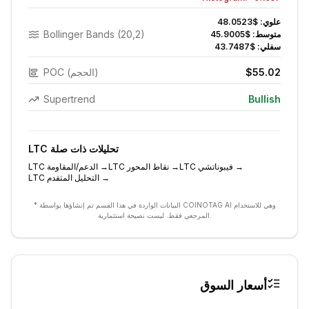
علوي:
$48.0523
Bollinger Bands (20,2)
متوسط:
$45.9005
سفلي:
$43.7487
$55.02
POC (الحجم)
Supertrend
Bullish
تحليلات ذات صلة
LTC
→
فيبوناتشي
LTC
→
نقاط المحور
LTC
→
الدعم/المقاومة
LTC
→
التحليل المتقدم
LTC
* البيانات الواردة في هذا القسم تم إنشاؤها بواسطة COINOTAG AI وهي للاستخدام
المرجعي فقط. ليست نصيحة استثمارية.
أسعار السوق