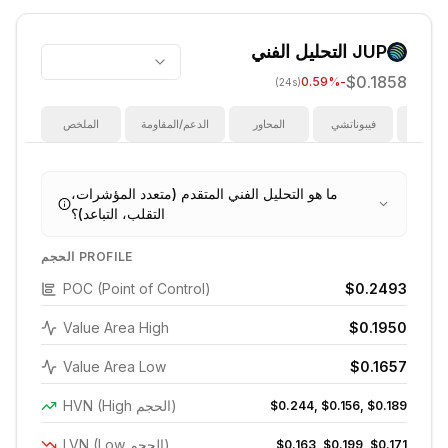
JUP
التحليل الفني
$0.1858
%
-0.59
(24s)
ؤشرات
فيبوناتشي
المحاور
الدعم/المقاومة
الملخص
ما هو التحليل الفني المتقدم (متعدد المؤشرات،
التقلب، التباعد)؟
الحجم PROFILE
POC (Point of Control)
$0.2493
Value Area High
$0.1950
Value Area Low
$0.1657
HVN (High الحجم)
$0.244, $0.156, $0.189
LVN (Low الحجم)
$0.163, $0.199, $0.171