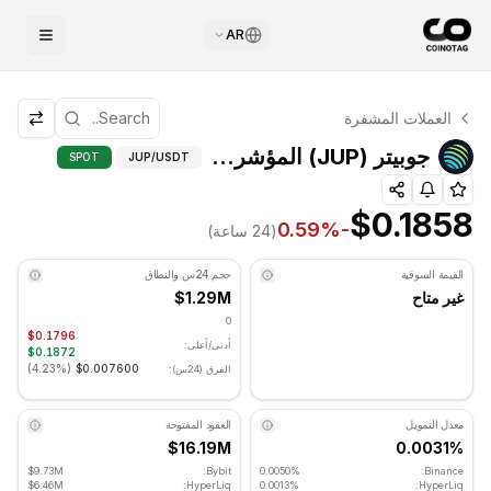
AR
التحليل الفني لـ جوبيتر
العملات المشفرة
جوبيتر يتم تداوله حاليًا عند $0.1858. مؤشر RSI عند 42.42 في المنطقة المحايدة. الاتجاه اليومي هبوطي. مستوى الدعم الرئيسي: $0.176933, مستوى المقاومة: $0.187133.
جوبيتر (JUP) المؤشرات المتقدمة - COINOTAG
جوبيتر (JUP) المؤشرات المتقدمة
SPOT
JUP
/USDT
$0.1858
%
-0.59
(24 ساعة)
القيمة السوقية
حجم 24س والنطاق
غير متاح
$1.29M
0
$0.1796
أدنى/أعلى:
$0.1872
)
4.23%
(
$0.007600
الفرق (24س):
معدل التمويل
العقود المفتوحة
$16.19M
0.0031%
$9.73M
Bybit:
0.0050%
Binance:
$6.46M
HyperLiq:
0.0013%
HyperLiq: