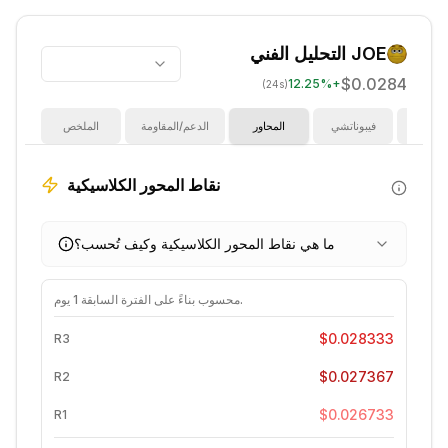
JOE
التحليل الفني
$0.0284
12.25
%
+
(24s)
ؤشرات
فيبوناتشي
المحاور
الدعم/المقاومة
الملخص
نقاط المحور الكلاسيكية
ما هي نقاط المحور الكلاسيكية وكيف تُحسب؟
.
محسوب بناءً على الفترة السابقة
1 يوم
$0.028333
R3
$0.027367
R2
$0.026733
R1