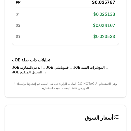
$0.025767
PP
$0.025133
S1
$0.024167
S2
$0.023533
S3
تحليلات ذات صلة
JOE
→
المؤشرات الفنية
JOE
→
فيبوناتشي
JOE
→
الدعم/المقاومة
JOE
→
التحليل المتقدم
JOE
* البيانات الواردة في هذا القسم تم إنشاؤها بواسطة COINOTAG AI وهي للاستخدام
المرجعي فقط. ليست نصيحة استثمارية.
أسعار السوق