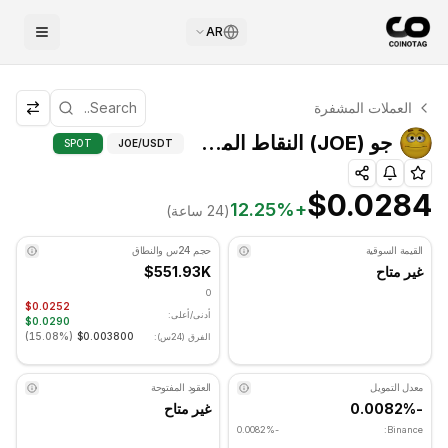
AR
التحليل الفني لـ جو
العملات المشفرة
جو يتم تداوله حاليًا عند $0.0284. مؤشر RSI عند 61.67 في المنطقة المحايدة. الاتجاه اليومي جانبي. مستوى الدعم الرئيسي: $0.025133, مستوى المقاومة: $0.026733.
جو (JOE) النقاط المحورية - COINOTAG
جو (JOE) النقاط المحورية
SPOT
JOE
/USDT
$0.0284
12.25
%
+
(24 ساعة)
القيمة السوقية
حجم 24س والنطاق
غير متاح
$551.93K
0
$0.0252
أدنى/أعلى:
$0.0290
)
15.08%
(
$0.003800
الفرق (24س):
معدل التمويل
العقود المفتوحة
-0.0082%
غير متاح
-0.0082%
Binance: