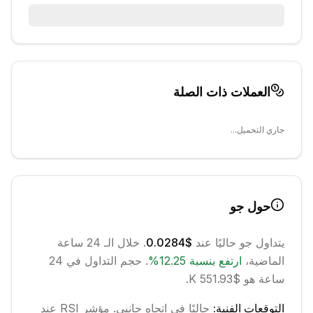
العملات ذات الصلة
جاري التحميل...
حول
جو
يتداول
جو
حاليًا عند
$0.0284
. خلال الـ 24 ساعة
الماضية،
ارتفع
بنسبة
12.25
%
.
حجم التداول في 24
ساعة هو $551.93 K.
التوقعات الفنية:
حاليًا في اتجاه
جانبي
.
مؤشر RSI عند