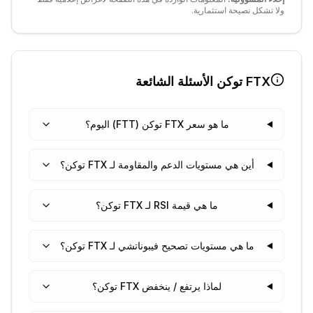
ولا تشكل نصيحة استثمارية.
FTX توكن
الأسئلة الشائعة
ما هو سعر FTX توكن (FTT) اليوم؟
أين هي مستويات الدعم والمقاومة لـ FTX توكن؟
ما هي قيمة RSI لـ FTX توكن؟
ما هي مستويات تصحيح فيبوناتشي لـ FTX توكن؟
لماذا يرتفع / ينخفض FTX توكن؟