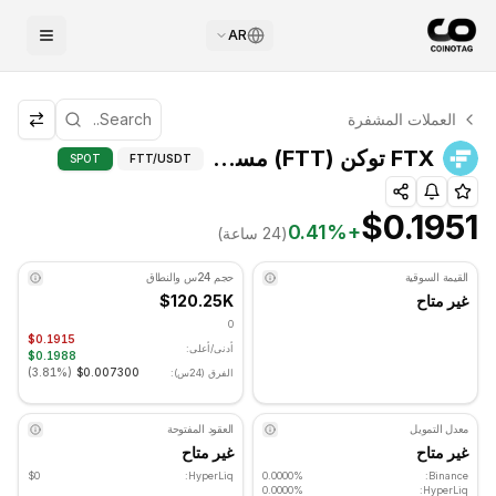
AR
التحليل الفني لـ FTX توكن
العملات المشفرة
FTX توكن يتم تداوله حاليًا عند $0.1951. مؤشر RSI عند 40.59 في المنطقة المحايدة. الاتجاه اليومي هبوطي. مستوى الدعم الرئيسي: $0.192567, مستوى المقاومة: $0.200767.
FTX توكن (FTT) مستويات الدعم والمق
FTX توكن (FTT) مستويات الدعم والمقاومة
SPOT
FTT
/USDT
$0.1951
0.41
%
+
(24 ساعة)
القيمة السوقية
حجم 24س والنطاق
غير متاح
$120.25K
0
$0.1915
أدنى/أعلى:
$0.1988
)
3.81%
(
$0.007300
الفرق (24س):
معدل التمويل
العقود المفتوحة
غير متاح
غير متاح
$0
HyperLiq:
0.0000%
Binance:
0.0000%
HyperLiq: