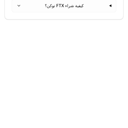
كيفية شراء FTX توكن؟