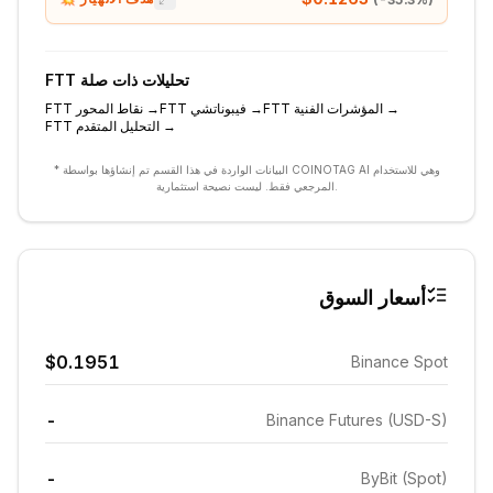
تحليلات ذات صلة
FTT
→
المؤشرات الفنية
FTT
→
فيبوناتشي
FTT
→
نقاط المحور
FTT
→
التحليل المتقدم
FTT
* البيانات الواردة في هذا القسم تم إنشاؤها بواسطة COINOTAG AI وهي للاستخدام
المرجعي فقط. ليست نصيحة استثمارية.
أسعار السوق
$0.1951
Binance Spot
-
Binance Futures (USD-S)
-
ByBit (Spot)