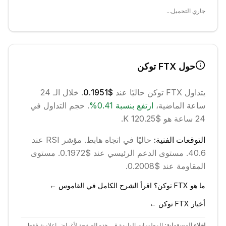
جاري التحميل...
حول
FTX توكن
يتداول
FTX توكن
حاليًا عند
$0.1951
. خلال الـ 24
ساعة الماضية،
ارتفع
بنسبة
0.41
%
.
حجم التداول في
24 ساعة هو $120.25 K.
التوقعات الفنية:
حاليًا في اتجاه
هابط
.
مؤشر RSI عند
40.6.
مستوى الدعم الرئيسي عند $0.1972.
مستوى
المقاومة عند $0.2008.
ما هو FTX توكن؟ اقرأ الشرح الكامل في القاموس ←
أخبار FTX توكن ←
إخلاء المسؤولية:
المعلومات الواردة في هذه الصفحة لأغراض إعلامية فقط