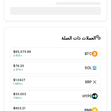
العملات ذات الصلة
$65,075.99
BTC
0.15
%
+
$76.20
SOL
2.97
%
+
$1.0427
XRP
1.88
%
+
$55.003
HYPE
1.18
%
+
$603.21
BNB