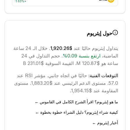
1.63
%
+
حول
إيثريوم
يتداول
إيثريوم
حاليًا عند
$1,920.26
. خلال الـ 24 ساعة
الماضية،
ارتفع
بنسبة
0.09
%
.
حجم التداول في 24
ساعة هو $120.87 M.
القيمة السوقية $231.01 B
التوقعات الفنية:
حاليًا في اتجاه
جانبي
.
مؤشر RSI عند
57.0.
مستوى الدعم الرئيسي عند $1,883.20.
مستوى
المقاومة عند $1,954.15.
ما هو إيثريوم؟ اقرأ الشرح الكامل في القاموس ←
كيفية شراء إيثريوم؟ دليل الشراء خطوة بخطوة ←
أخبار إيثريوم ←