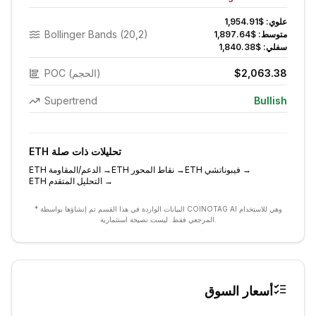
علوي:
$1,954.91
Bollinger Bands (20,2)
متوسط:
$1,897.64
سفلي:
$1,840.38
$2,063.38
POC (الحجم)
Supertrend
Bullish
تحليلات ذات صلة
ETH
→
فيبوناتشي
ETH
→
نقاط المحور
ETH
→
الدعم/المقاومة
ETH
→
التحليل المتقدم
ETH
* البيانات الواردة في هذا القسم تم إنشاؤها بواسطة COINOTAG AI وهي للاستخدام
المرجعي فقط. ليست نصيحة استثمارية.
أسعار السوق