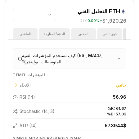
ETH
التحليل الفني
$1,920.26
0.09
%
+
(24s)
ؤشرات
فيبوناتشي
المحاور
الدعم/المقاومة
الملخص
كيف تستخدم المؤشرات الفنية (RSI, MACD,
المتوسطات, بولينجر)؟
TEMEL المؤشرات
جانبي
الاتجاه
RSI (14)
56.96
%K:
61.67
Stochastic (14, 3)
%D:
57.03
ATR (14)
57.3944
$
SIMPLE MOVING AVERAGES (SMA)