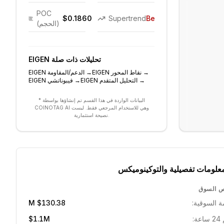
POC
$0.1860
Supertrend
Bearish
(الحجم)
تحليلات ذات صلة
EIGEN
→
نقاط المحور
EIGEN
→
الدعم/المقاومة
EIGEN
→
التحليل المتقدم
EIGEN
→
فيبوناتشي
EIGEN
* البيانات الواردة في هذا القسم تم إنشاؤها بواسطة
COINOTAG AI وهي للاستخدام المرجعي فقط. ليست
نصيحة استثمارية.
علومات تفصيلية والتوكينوميكس
 السوق
ة السوقية:
$130.38 M
ة:
$1.1M