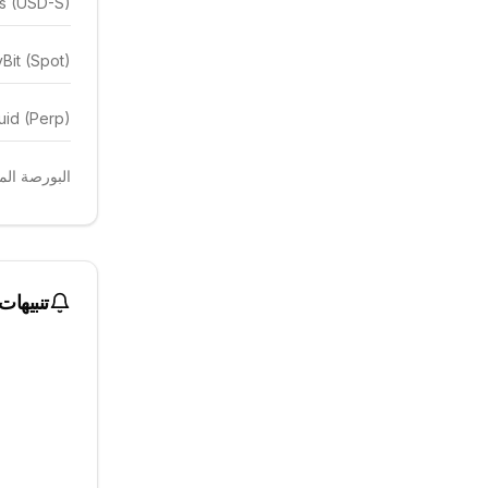
es (USD-S)
Bit (Spot)
uid (Perp)
البورصة المهيمن
تنبيهات