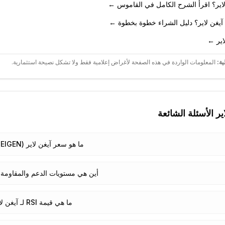
لاير؟ اقرأ الشرح الكامل في القاموس ←
آيغن لاير؟ دليل الشراء خطوة بخطوة ←
اير ←
ية:
المعلومات الواردة في هذه الصفحة لأغراض إعلامية فقط ولا تشكل نصيحة استثمارية.
ير
الأسئلة الشائعة
ما هو سعر آيغن لاير (EIGEN) اليوم؟
أين هي مستويات الدعم والمقاومة لـ
ما هي قيمة RSI لـ آيغن لاير؟