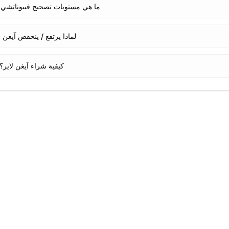
ما هي مستويات تصحيح فيبوناتشي لـ
لماذا يرتفع / ينخفض آيغن ل
كيفية شراء آيغن لاير؟