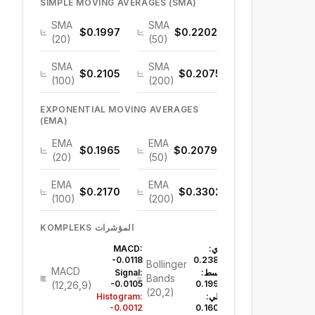
SIMPLE MOVING AVERAGES (SMA)
SMA
SMA
$0.1997
$0.2202
(20)
(50)
SMA
SMA
$0.2105
$0.2075
(100)
(200)
EXPONENTIAL MOVING AVERAGES
(EMA)
EMA
EMA
$0.1965
$0.2079
(20)
(50)
EMA
EMA
$0.2170
$0.3302
(100)
(200)
KOMPLEKS المؤشرات
علوي:
MACD:
-0.0118
$0.2387
Bollinger
MACD
متوسط:
Signal:
Bands
-0.0105
$0.1997
(12,26,9)
(20,2)
سفلي:
Histogram:
-0.0012
$0.1606