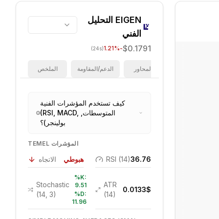
EIGEN
التحليل
الفني
$0.1791
%
-1.21
(24s)
فيبوناتشي
المحاور
الدعم/المقاومة
الملخص
كيف تستخدم المؤشرات الفنية
(RSI, MACD, المتوسطات,
بولينجر)؟
TEMEL المؤشرات
36.76
RSI (14)
هبوطي
الاتجاه
%K:
Stochastic
ATR
9.51
0.0133
$
(14, 3)
%D:
(14)
11.96