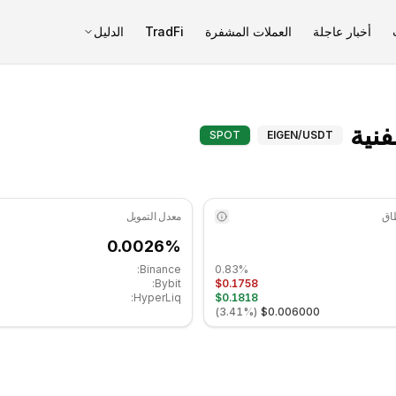
أخبار عاجلة
العملات المشفرة
TradFi
الدليل
آيغن لاير (EIGEN) المؤشرات الفنية - COINOTAG
SPOT
EIGEN
/USDT
معدل التمويل
0.0026%
Binance:
0.83%
Bybit:
$0.1758
HyperLiq:
$0.1818
)
3.41%
(
$0.006000