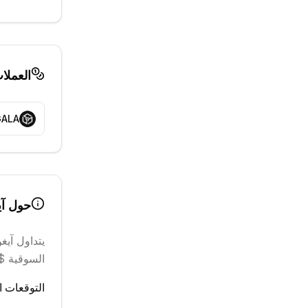
العملا
GALA
حول
آي
يتداول
آيغن
السوقية $130.38 M
التوقعات ال