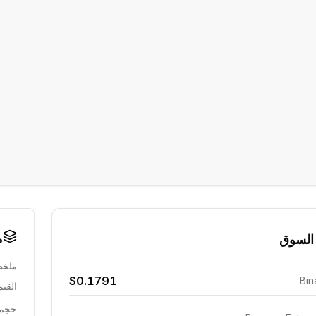
م
السوق
ملخص
$0.1791
Bin
القيم
حجم 24 ساع