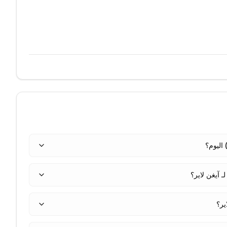
 آيغن لاير؟