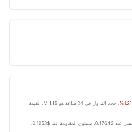
1.21
%
.
حجم التداول في 24 ساعة هو $1.1 M.
القيمة
ند $0.1764.
مستوى المقاومة عند $0.1853.