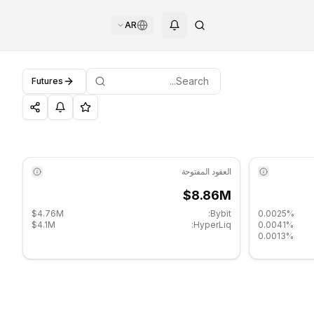
AR
Futures
العقود المفتوحة
$8.86M
$4.76M
Bybit:
0.0025%
$4.1M
HyperLiq:
0.0041%
0.0013%