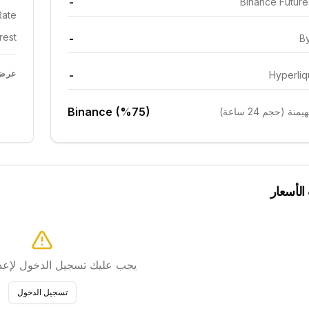
-
Binance Futur
ate:
est:
-
By
-
عرض 
Hyperliq
Binance (%75)
ة (حجم 24 ساعة)
 الأسعار
يجب عليك تسجيل الدخول لإعداد
تسجيل الدخول