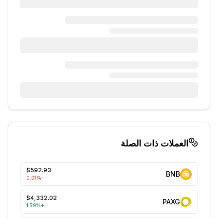
العملات ذات الصلة
$592.93
BNB
%
-0.01
$4,332.02
PAXG
1.59
%
+