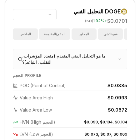
DOGE
التحليل الفني
$0.0701
1.92
%
+
(24s)
ؤشرات
فيبوناتشي
المحاور
الدعم/المقاومة
الملخص
ما هو التحليل الفني المتقدم (متعدد المؤشرات،
التقلب، التباعد)؟
الحجم PROFILE
POC (Point of Control)
$0.0885
Value Area High
$0.0993
Value Area Low
$0.0872
HVN (High الحجم)
$0.099, $0.104, $0.104
LVN (Low الحجم)
$0.073, $0.07, $0.069