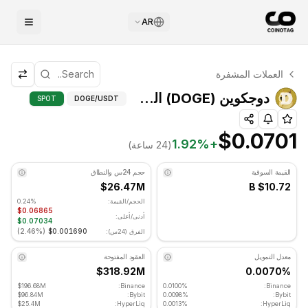
AR
التحليل الفني لـ دوجكوين
العملات المشفرة
دوجكوين يتم تداوله حاليًا عند $0.0701. مؤشر RSI عند 43.71 في المنطقة المحايدة. الاتجاه اليومي هبوطي. مستوى الدعم الرئيسي: $0.068147, مستوى المقاومة: $0.070107.
دوجكوين (DOGE) المؤشرات المتقدمة - G
دوجكوين (DOGE) المؤشرات المتقدمة
SPOT
DOGE
/USDT
$0.0701
1.92
%
+
(24 ساعة)
القيمة السوقية
حجم 24س والنطاق
$26.47M
$10.72 B
الحجم/القيمة:
0.24%
$0.06865
أدنى/أعلى:
$0.07034
)
2.46%
(
$0.001690
الفرق (24س):
معدل التمويل
العقود المفتوحة
$318.92M
0.0070%
$196.68M
Binance:
0.0100%
Binance:
$96.84M
Bybit:
0.0098%
Bybit:
$25.4M
HyperLiq:
0.0013%
HyperLiq: