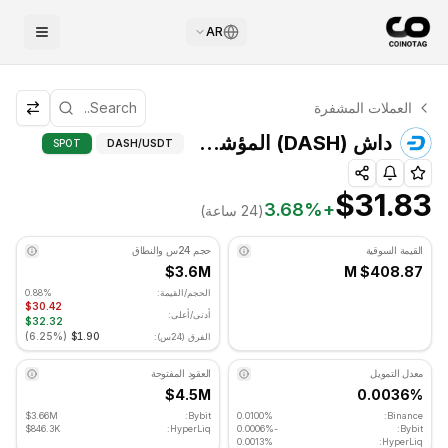
AR
التحليل الفني لـ داش
العملات المشفرة
داش يتم تداوله حاليًا عند $31.83. مؤشر RSI عند 47.62 في المنطقة المحايدة. الاتجاه اليومي هبوطي. مستوى الدعم الرئيسي: $30.8133, مستوى المقاومة: $32.7133.
داش (DASH) المؤشرات الفنية - COINOTAG
داش (DASH) المؤشرات الفنية
SPOT
DASH
/USDT
$31.83
3.68
%
+
(24 ساعة)
القيمة السوقية
حجم 24س والنطاق
$3.6M
$408.87 M
الحجم/القيمة:
0.88%
$30.42
أدنى/أعلى:
$32.32
)
6.25%
(
$1.90
الفرق (24س):
معدل التمويل
العقود المفتوحة
$4.5M
0.0036%
$3.66M
Bybit:
0.0100%
Binance:
$846.3K
HyperLiq:
-0.0006%
Bybit:
0.0013%
HyperLiq: