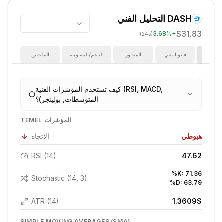
DASH
التحليل الفني
$31.83
3.68
%
+
(24s)
ؤشرات
فيبوناتشي
المحاور
الدعم/المقاومة
الملخص
كيف تستخدم المؤشرات الفنية (RSI, MACD,
المتوسطات, بولينجر)؟
TEMEL المؤشرات
هبوطي
الاتجاه
RSI (14)
47.62
%K:
71.36
Stochastic (14, 3)
%D:
63.79
ATR (14)
1.3609
$
SIMPLE MOVING AVERAGES (SMA)