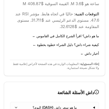
ساعة هو $3.6 M.
القيمة السوقية $408.87 M
التوقعات الفنية:
حاليًا في اتجاه
هابط
.
مؤشر RSI عند
47.6.
مستوى الدعم الرئيسي عند $31.711.
مستوى
المقاومة عند $32.6128.
ما هو داش؟ اقرأ الشرح الكامل في القاموس ←
كيفية شراء داش؟ دليل الشراء خطوة بخطوة ←
أخبار داش ←
إخلاء المسؤولية:
المعلومات الواردة في هذه الصفحة لأغراض إعلامية فقط
ولا تشكل نصيحة استثمارية.
داش
الأسئلة الشائعة
ما هو سعر داش (DASH) اليوم؟