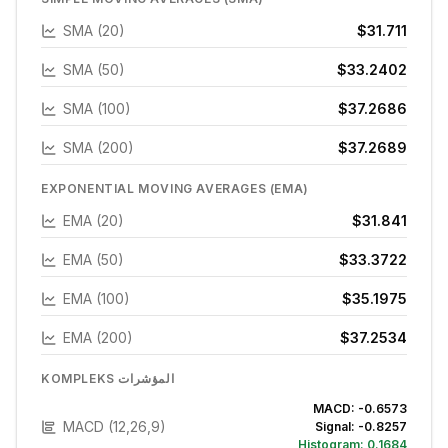
SMA (20)
$31.711
SMA (50)
$33.2402
SMA (100)
$37.2686
SMA (200)
$37.2689
EXPONENTIAL MOVING AVERAGES (EMA)
EMA (20)
$31.841
EMA (50)
$33.3722
EMA (100)
$35.1975
EMA (200)
$37.2534
KOMPLEKS المؤشرات
MACD:
-0.6573
MACD (12,26,9)
Signal:
-0.8257
Histogram:
0.1684