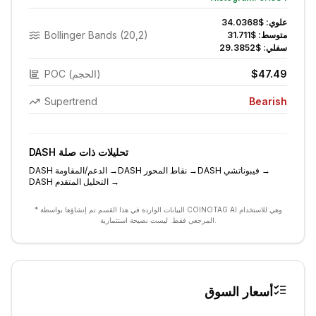
علوي:
$34.0368
Bollinger Bands (20,2)
متوسط:
$31.711
سفلي:
$29.3852
$47.49
POC (الحجم)
Supertrend
Bearish
تحليلات ذات صلة
DASH
→
فيبوناتشي
DASH
→
نقاط المحور
DASH
→
الدعم/المقاومة
DASH
→
التحليل المتقدم
DASH
* البيانات الواردة في هذا القسم تم إنشاؤها بواسطة COINOTAG AI وهي للاستخدام
المرجعي فقط. ليست نصيحة استثمارية.
أسعار السوق