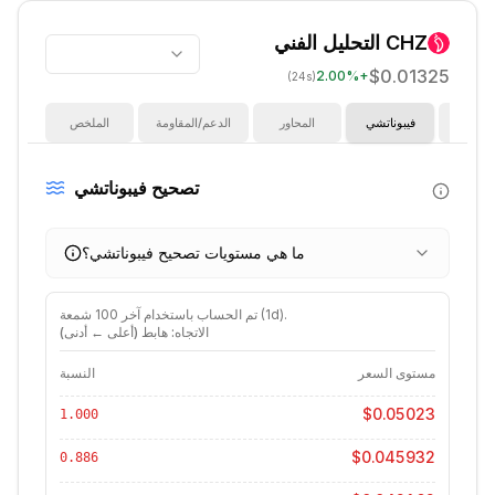
CHZ
التحليل الفني
$0.01325
2.00
%
+
(24s)
ؤشرات
فيبوناتشي
المحاور
الدعم/المقاومة
الملخص
تصحيح فيبوناتشي
ما هي مستويات تصحيح فيبوناتشي؟
).
1d
شمعة (
تم الحساب باستخدام آخر
100
الاتجاه: هابط (أعلى ← أدنى)
مستوى السعر
النسبة
$0.05023
1.000
$0.045932
0.886