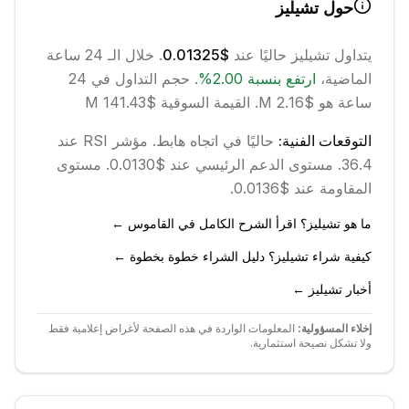
حول
تشيليز
يتداول
تشيليز
حاليًا عند
$0.01325
. خلال الـ 24 ساعة
الماضية،
ارتفع
بنسبة
2.00
%
.
حجم التداول في 24
ساعة هو $2.16 M.
القيمة السوقية $141.43 M
التوقعات الفنية:
حاليًا في اتجاه
هابط
.
مؤشر RSI عند
36.4.
مستوى الدعم الرئيسي عند $0.0130.
مستوى
المقاومة عند $0.0136.
ما هو تشيليز؟ اقرأ الشرح الكامل في القاموس ←
كيفية شراء تشيليز؟ دليل الشراء خطوة بخطوة ←
أخبار تشيليز ←
إخلاء المسؤولية:
المعلومات الواردة في هذه الصفحة لأغراض إعلامية فقط
ولا تشكل نصيحة استثمارية.