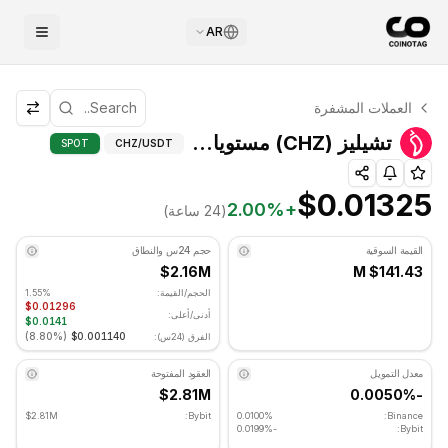
AR
التحليل الفني لـ تشيليز
العملات المشفرة
تشيليز يتم تداوله حاليًا عند $0.01325. مؤشر RSI عند 36.42 في المنطقة المحايدة. الاتجاه اليومي هبوطي. مستوى الدعم الرئيسي: $0.012867, مستوى المقاومة: $0.014117.
تشيليز (CHZ) مستويات فيبوناتشي - COINOTAG
تشيليز (CHZ) مستويات فيبوناتشي
SPOT
CHZ
/USDT
$0.01325
2.00
%
+
(24 ساعة)
القيمة السوقية
حجم 24س والنطاق
$2.16M
$141.43 M
الحجم/القيمة:
1.55%
$0.01296
أدنى/أعلى:
$0.0141
)
8.80%
(
$0.001140
الفرق (24س):
معدل التمويل
العقود المفتوحة
$2.81M
-0.0050%
$2.81M
Bybit:
0.0100%
Binance:
-0.0199%
Bybit: