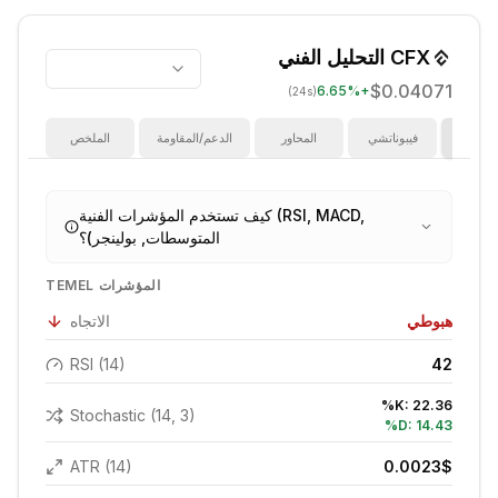
CFX
التحليل الفني
$0.04071
6.65
%
+
(24s)
ؤشرات
فيبوناتشي
المحاور
الدعم/المقاومة
الملخص
كيف تستخدم المؤشرات الفنية (RSI, MACD,
المتوسطات, بولينجر)؟
TEMEL المؤشرات
هبوطي
الاتجاه
RSI (14)
42
%K:
22.36
Stochastic (14, 3)
%D:
14.43
ATR (14)
0.0023
$