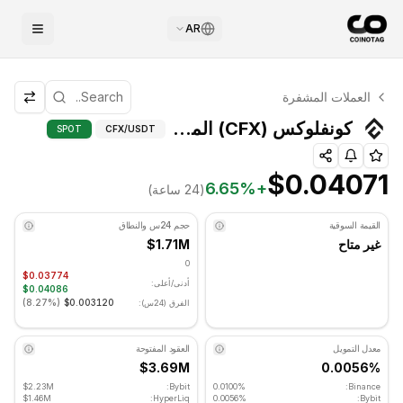
AR
التحليل الفني لـ كونفلوكس
العملات المشفرة
كونفلوكس يتم تداوله حاليًا عند $0.04071. مؤشر RSI عند 42.00 في المنطقة المحايدة. الاتجاه اليومي هبوطي. مستوى الدعم الرئيسي: $0.03827, مستوى المقاومة: $0.04113.
كونفلوكس (CFX) المؤشرات الفنية - COINOTAG
كونفلوكس (CFX) المؤشرات الفنية
SPOT
CFX
/USDT
$0.04071
6.65
%
+
(24 ساعة)
القيمة السوقية
حجم 24س والنطاق
غير متاح
$1.71M
0
$0.03774
أدنى/أعلى:
$0.04086
)
8.27%
(
$0.003120
الفرق (24س):
معدل التمويل
العقود المفتوحة
$3.69M
0.0056%
$2.23M
Bybit:
0.0100%
Binance:
$1.46M
HyperLiq:
0.0056%
Bybit: