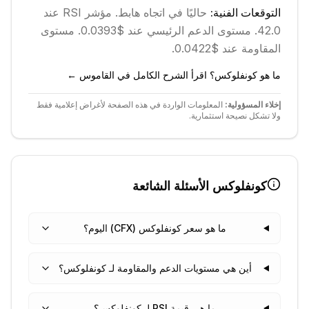
التوقعات الفنية:
حاليًا في اتجاه
هابط
.
مؤشر RSI عند
42.0.
مستوى الدعم الرئيسي عند $0.0393.
مستوى
المقاومة عند $0.0422.
ما هو كونفلوكس؟ اقرأ الشرح الكامل في القاموس ←
إخلاء المسؤولية:
المعلومات الواردة في هذه الصفحة لأغراض إعلامية فقط
ولا تشكل نصيحة استثمارية.
كونفلوكس
الأسئلة الشائعة
ما هو سعر كونفلوكس (CFX) اليوم؟
أين هي مستويات الدعم والمقاومة لـ كونفلوكس؟
ما هي قيمة RSI لـ كونفلوكس؟