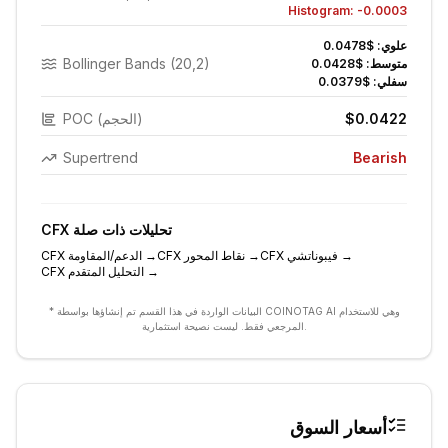
Histogram:
-0.0003
علوي:
$0.0478
Bollinger Bands (20,2)
متوسط:
$0.0428
سفلي:
$0.0379
$0.0422
POC (الحجم)
Supertrend
Bearish
تحليلات ذات صلة
CFX
→
فيبوناتشي
CFX
→
نقاط المحور
CFX
→
الدعم/المقاومة
CFX
→
التحليل المتقدم
CFX
* البيانات الواردة في هذا القسم تم إنشاؤها بواسطة COINOTAG AI وهي للاستخدام
المرجعي فقط. ليست نصيحة استثمارية.
أسعار السوق