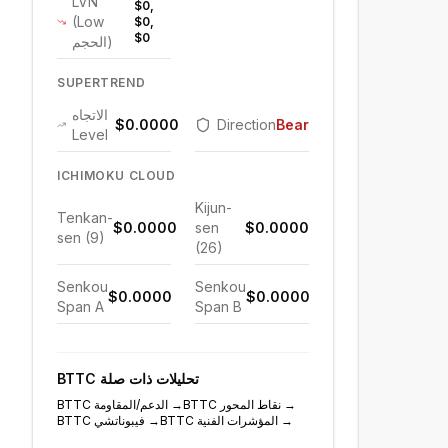
LVN
$0,
(Low
$0,
$0
الحجم)
SUPERTREND
الاتجاه
$0.0000
Direction
Bearish
Level
ICHIMOKU CLOUD
Kijun-
Tenkan-
$0.0000
sen
$0.0000
sen (9)
(26)
Senkou
Senkou
$0.0000
$0.0000
Span A
Span B
تحليلات ذات صلة
BTTC
→
نقاط المحور
BTTC
→
الدعم/المقاومة
BTTC
→
المؤشرات الفنية
BTTC
→
فيبوناتشي
BTTC