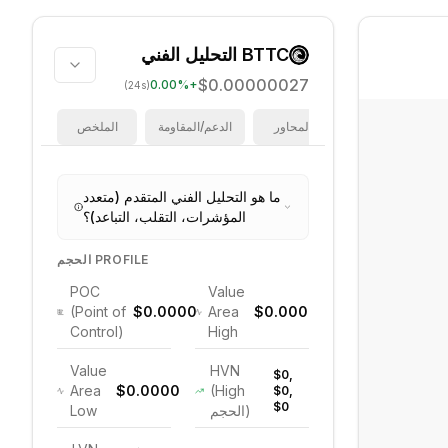
BTTC
التحليل الفني
$0.00000027
0.00
%
+
(24s)
فيبوناتشي
المحاور
الدعم/المقاومة
الملخص
ما هو التحليل الفني المتقدم (متعدد
المؤشرات، التقلب، التباعد)؟
الحجم PROFILE
POC
Value
(Point of
$0.0000
Area
$0.0000
Control)
High
Value
HVN
$0,
Area
$0.0000
(High
$0,
$0
الحجم)
Low