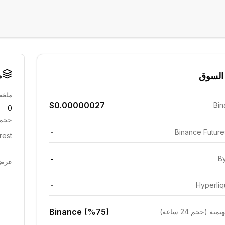
م
السوق
ملخص
$0.00000027
Bin
0
حجم 24 ساع
-
Binance Futur
est:
-
By
عرض 
-
Hyperliq
Binance (%75)
ة (حجم 24 ساعة)