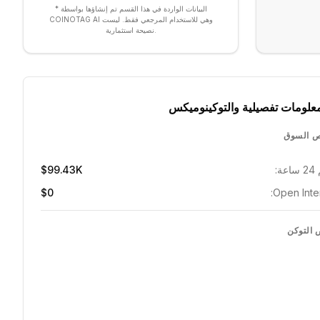
* البيانات الواردة في هذا القسم تم إنشاؤها بواسطة
COINOTAG AI وهي للاستخدام المرجعي فقط. ليست
نصيحة استثمارية.
علومات تفصيلية والتوكينوميكس
 السوق
ة:
$99.43K
$0
Open Inter
التوكن