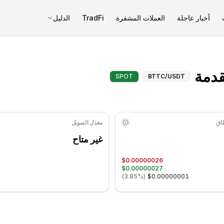
أخبار عاجلة
العملات المشفرة
TradFi
الدليل
BTTC (BTTC) المؤشرات المتقدمة - COINOTAG
SPOT
BTTC
/USDT
معدل التمويل
غير متاح
$0.00000026
$0.00000027
)
3.85%
(
$0.00000001