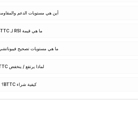
أين هي مستويات الدعم والمقاومة لـ TC
ما هي قيمة RSI لـ BTTC؟
ما هي مستويات تصحيح فيبوناتشي لـ TC
لماذا يرتفع / ينخفض BTTC؟
كيفية شراء BTTC؟