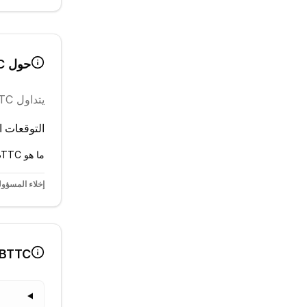
حول
C
يتداول
TC
التوقعات ال
ما هو BTTC؟ اقرأ الشرح الكامل في القاموس ←
إخلاء المسؤول
BTTC