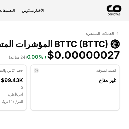
الأخبار
بيتكوين
التصنيفات
التحليل الفني لـ BTTC
العملات المشفرة
BTTC يتم تداوله حاليًا عند $0.00000027. مؤشر RSI عند 48.05 في المنطقة المحايدة. الاتجاه اليومي جانبي. مستوى الدعم الرئيسي: $0.00000026, مستوى المقاومة: $0.00000027.
BTTC (BTTC) المؤشرات المتقدمة
$0.00000027
0.00
%
+
(24 ساعة)
القيمة السوقية
حجم 24س والنطاق
غير متاح
$99.43K
0
أدنى/أعلى:
الفرق (24س):