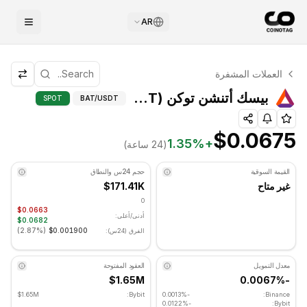
AR
التحليل الفني لـ بيسك أتنشن توكن
العملات المشفرة
بيسك أتنشن توكن يتم تداوله حاليًا عند $0.0675. مؤشر RSI عند 33.65 في المنطقة المحايدة. الاتجاه اليومي هبوطي. مستوى الدعم الرئيسي: $0.066267, مستوى المقاومة: $0.067967.
بيسك أتنشن ت
بيسك أتنشن توكن (BAT) المؤشرات الفنية
SPOT
BAT
/USDT
$0.0675
1.35
%
+
(24 ساعة)
القيمة السوقية
حجم 24س والنطاق
غير متاح
$171.41K
0
$0.0663
أدنى/أعلى:
$0.0682
)
2.87%
(
$0.001900
الفرق (24س):
معدل التمويل
العقود المفتوحة
$1.65M
-0.0067%
$1.65M
Bybit:
-0.0013%
Binance:
-0.0122%
Bybit: