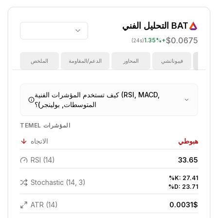
BAT
التحليل الفني
$0.0675
1.35
%
+
(24s)
ؤشرات
فيبوناتشي
المحاور
الدعم/المقاومة
الملخص
كيف تستخدم المؤشرات الفنية (RSI, MACD,
المتوسطات, بولينجر)؟
TEMEL المؤشرات
هبوطي
الاتجاه
RSI (14)
33.65
%K:
27.41
Stochastic (14, 3)
%D:
23.71
ATR (14)
0.0031
$