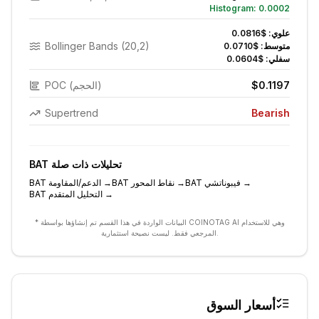
Histogram:
0.0002
علوي:
$0.0816
Bollinger Bands (20,2)
متوسط:
$0.0710
سفلي:
$0.0604
$0.1197
POC (الحجم)
Supertrend
Bearish
تحليلات ذات صلة
BAT
→
فيبوناتشي
BAT
→
نقاط المحور
BAT
→
الدعم/المقاومة
BAT
→
التحليل المتقدم
BAT
* البيانات الواردة في هذا القسم تم إنشاؤها بواسطة COINOTAG AI وهي للاستخدام
المرجعي فقط. ليست نصيحة استثمارية.
أسعار السوق