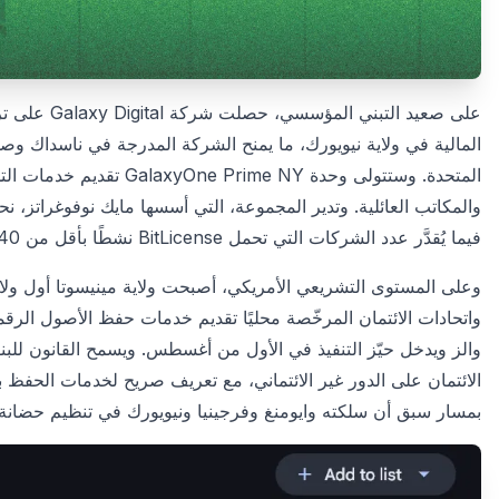
المالية في ولاية نيويورك، ما يمنح الشركة المدرجة في ناسداك وصول
المتحدة. وستتولى وحدة NY
فيما يُقدَّر عدد الشركات التي تحمل BitLicense نشطًا بأقل من 40 شركة، ما يضع Galaxy في نادٍ ضيّق إلى جانب كبرى البورصات.
وعلى المستوى التشريعي الأمريكي، أصبحت ولاية مينيسوتا أول ولاية 
واتحادات الائتمان المرخّصة محليًا تقديم خدمات حفظ الأصول الرقم
والز ويدخل حيّز التنفيذ في الأول من أغسطس. ويسمح القانون للبنوك 
الائتمان على الدور غير الائتماني، مع تعريف صريح لخدمات الحف
بمسار سبق أن سلكته وايومنغ وفرجينيا ونيويورك في تنظيم حضانة 