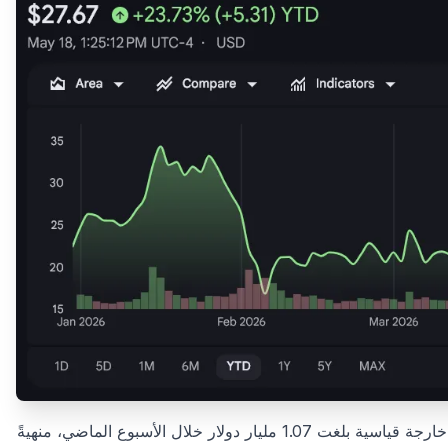
في المقابل، شهدت منتجات الاستثمار في الأصول الرقمية تدفقات خارجة قياسية بلغت 1.07 مليار دولار خلال الأسبوع الماضي، منهيةً