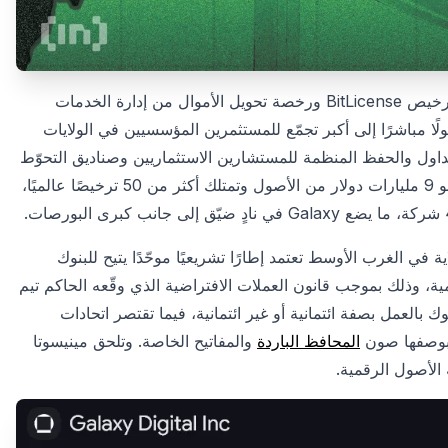
على صعيد التبني المؤسسي، حصلت شركة Galaxy Digital على ترخيص BitLicense ورخصة تحويل الأموال من إدارة الخدمات
ًا مباشرًا إلى أكبر تجمّع للمستثمرين المؤسسيين في الولايات
GalaxyOne Prime  تقديم خدمات التداول والحفظ المنظمة للمستشارين الاستثماريين وصناديق التحوّط
والمكاتب العائلية. وتدير المجموعة، التي أسسها مايك نوفوغراتز، نحو 9 مليارات دولار من الأصول وتمتلك أكثر من 50 ترخيصًا عالميًا،
في الغرب الأوسط تعتمد إطارًا تشريعيًا موحّدًا يتيح للبنوك
ية، وذلك بموجب قانون العملات الافتراضية الذي وقّعه الحاكم تيم
بالعمل بصفة ائتمانية أو غير ائتمانية، فيما تقتصر اتحادات
ظ بوصفها صون
المحافظ الباردة
والمفاتيح الخاصة. وتلحق مينيسوتا
الأصول الرقمية.