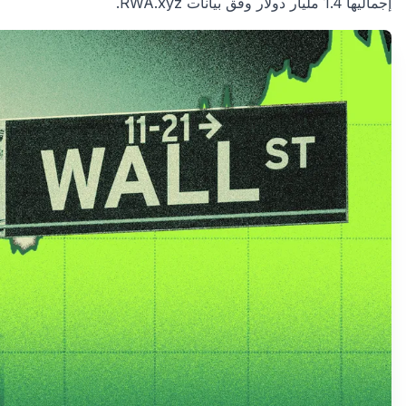
إجماليها 1.4 مليار دولار وفق بيانات RWA.xyz.