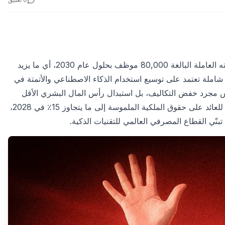
أعلن بنك ستاندرد تشارترد عن خطة لتقليص 7,800 وظيفة من قوته العاملة البالغة 80,000 موظف بحلول عام 2030، أي ما يزيد
ة شاملة تعتمد على توسيع استخدام الذكاء الاصطناعي والأتمتة في
ليس مجرد خفض التكاليف، بل استبدال رأس المال البشري الأقل
قيمة برأس مال تقني واستثماري أعلى عائدًا. ورفع البنك مستهدفه للعائد على حقوق الملكية الملموسة إلى ما يتجاوز 15٪ في 2028،