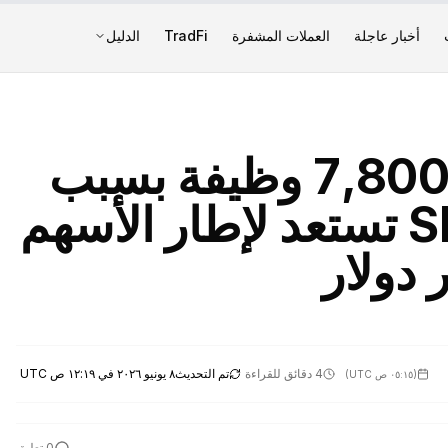
أخبار عاجلة
العملات المشفرة
TradFi
الدليل
ستاندرد تشارترد يلغي 7,800 وظيفة بسبب
الذكاء الاصطناعي وSEC تستعد لإطار الأسهم
4 دقائق للقراءة
تم التحديث
٨ يونيو ٢٠٢٦ في ١٢:١٩ ص UTC
(
٠٥:١٥ ص UTC
)
0
تعليق