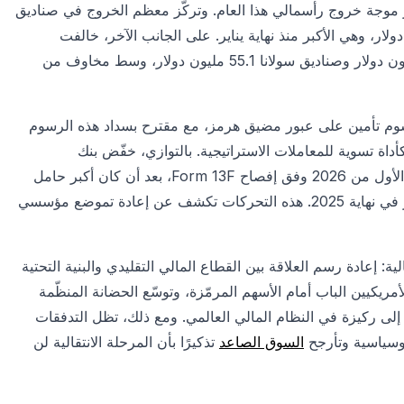
ر موجة خروج رأسمالي هذا العام. وتركّز معظم الخروج في صناديق
الاتجاه السائد، إذ جذبت صناديق XRP نحو 67.5 مليون دولار وصناديق سولانا 55.1 مليون دولار، وسط مخاوف من
م تأمين على عبور مضيق هرمز، مع مقترح بسداد هذه الرسوم
داة تسوية للمعاملات الاستراتيجية. بالتوازي، خفّض بنك
Goldman Sachs انكشافه على صناديق XRP وسولانا خلال الربع الأول من 2026 وفق إفصاح Form 13F، بعد أن كان أكبر حامل
مؤسسي لصناديق XRP المتداولة بقيمة بلغت نحو 154 مليون دولار في نهاية 2025. هذه التحركات تكشف عن إعادة تموضع مؤسسي
: إعادة رسم العلاقة بين القطاع المالي التقليدي والبنية التحتية
لأمريكيين الباب أمام الأسهم المرمّزة، وتوسّع الحضانة المنظّمة
 إلى ركيزة في النظام المالي العالمي. ومع ذلك، تظل التدفقات
وسياسية وتأرجح
السوق الصاعد
تذكيرًا بأن المرحلة الانتقالية لن