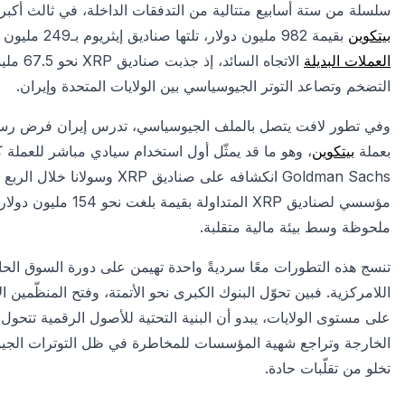
سلسلة من ستة أسابيع متتالية من التدفقات الداخلة، في ثالث أكب
بيتكوين
بقيمة 982 مليون دولار، تلتها صناديق إيثريوم بـ249 مليون دولار، وهي الأكبر منذ نهاية يناير. على الجانب الآخر، خالفت
العملات البديلة
التضخم وتصاعد التوتر الجيوسياسي بين الولايات المتحدة وإيران.
وفي تطور لافت يتصل بالملف الجيوسياسي، تدرس إيران فرض رسو
بعملة
بيتكوين
، وهو ما قد يمثّل أول استخدام سيادي مباشر للعملة كأ
ملحوظة وسط بيئة مالية متقلبة.
تنسج هذه التطورات معًا سرديةً واحدة تهيمن على دورة السوق الحالية
اللامركزية. فبين تحوّل البنوك الكبرى نحو الأتمتة، وفتح المنظّمين ا
على مستوى الولايات، يبدو أن البنية التحتية للأصول الرقمية تتحول
الخارجة وتراجع شهية المؤسسات للمخاطرة في ظل التوترات الجي
تخلو من تقلّبات حادة.