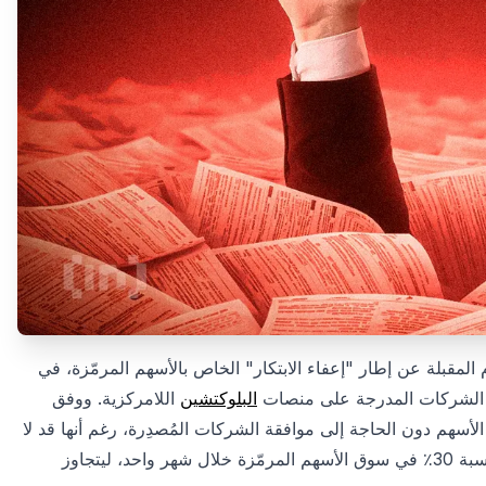
 المقبلة عن إطار "إعفاء الابتكار" الخاص بالأسهم المرمّزة، في
م الشركات المدرجة على منصات
البلوكتشين
اللامركزية. ووفق
 الأسهم دون الحاجة إلى موافقة الشركات المُصدِرة، رغم أنها قد لا
تمنح حاملها حقوق التصويت أو الأرباح. ويأتي ذلك تزامنًا مع قفزة بنسبة 30٪ في سوق الأسهم المرمّزة خلال شهر واحد، ليتجاوز