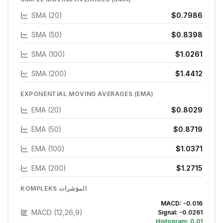
SMA (20)
$0.7986
SMA (50)
$0.8398
SMA (100)
$1.0261
SMA (200)
$1.4412
EXPONENTIAL MOVING AVERAGES (EMA)
EMA (20)
$0.8029
EMA (50)
$0.8719
EMA (100)
$1.0371
EMA (200)
$1.2715
KOMPLEKS المؤشرات
MACD:
-0.016
MACD (12,26,9)
Signal:
-0.0261
Histogram:
0.01