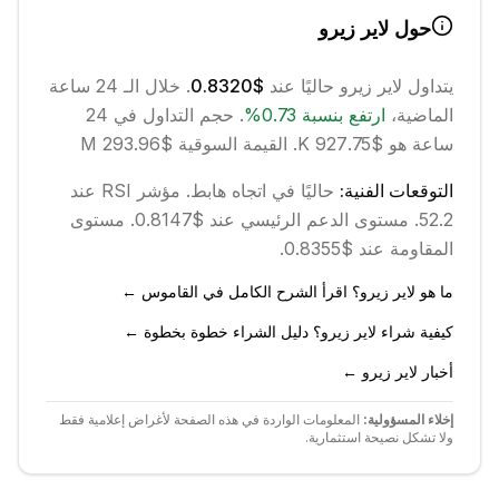
حول
لاير زيرو
يتداول
لاير زيرو
حاليًا عند
$0.8320
. خلال الـ 24 ساعة
الماضية،
ارتفع
بنسبة
0.73
%
.
حجم التداول في 24
ساعة هو $927.75 K.
القيمة السوقية $293.96 M
التوقعات الفنية:
حاليًا في اتجاه
هابط
.
مؤشر RSI عند
52.2.
مستوى الدعم الرئيسي عند $0.8147.
مستوى
المقاومة عند $0.8355.
ما هو لاير زيرو؟ اقرأ الشرح الكامل في القاموس ←
كيفية شراء لاير زيرو؟ دليل الشراء خطوة بخطوة ←
أخبار لاير زيرو ←
إخلاء المسؤولية:
المعلومات الواردة في هذه الصفحة لأغراض إعلامية فقط
ولا تشكل نصيحة استثمارية.