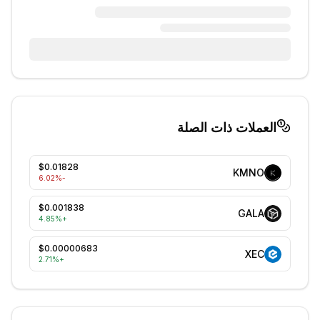
العملات ذات الصلة
$0.01828
KMNO
%
-6.02
$0.001838
GALA
4.85
%
+
$0.00000683
XEC
2.71
%
+