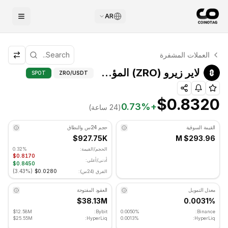
AR
التحليل الفني لـ لاير زيرو
العملات المشفرة
لاير زيرو يتم تداوله حاليًا عند $0.8320. مؤشر RSI عند 52.24 في المنطقة المحايدة. الاتجاه اليومي هبوطي. مستوى الدعم الرئيسي: $0.814333, مستوى المقاومة: $0.842333.
لاير زيرو (ZRO) المؤشرات الفنية - COINOTAG
لاير زيرو (ZRO) المؤشرات الفنية
SPOT
ZRO
/USDT
$0.8320
0.73
%
+
(24 ساعة)
القيمة السوقية
حجم 24س والنطاق
$927.75K
$293.96 M
الحجم/القيمة:
0.32%
$0.8170
أدنى/أعلى:
$0.8450
)
3.43%
(
$0.0280
الفرق (24س):
معدل التمويل
العقود المفتوحة
$38.13M
0.0031%
$12.58M
Bybit:
0.0050%
Binance:
$25.55M
HyperLiq:
0.0013%
HyperLiq: