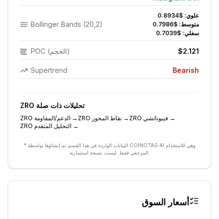
علوي:
$0.8934
Bollinger Bands (20,2)
متوسط:
$0.7986
سفلي:
$0.7039
$2.121
POC (الحجم)
Supertrend
Bearish
تحليلات ذات صلة
ZRO
→
فيبوناتشي
ZRO
→
نقاط المحور
ZRO
→
الدعم/المقاومة
ZRO
→
التحليل المتقدم
ZRO
* البيانات الواردة في هذا القسم تم إنشاؤها بواسطة COINOTAG AI وهي للاستخدام
المرجعي فقط. ليست نصيحة استثمارية.
أسعار السوق