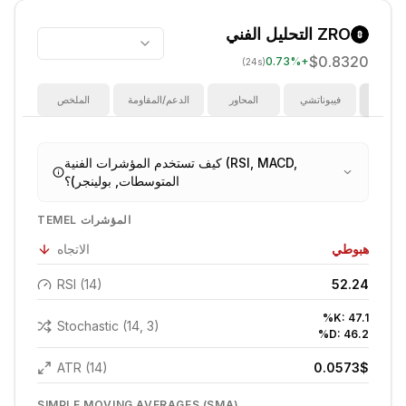
ZRO
التحليل الفني
$0.8320
0.73
%
+
(24s)
ؤشرات
فيبوناتشي
المحاور
الدعم/المقاومة
الملخص
كيف تستخدم المؤشرات الفنية (RSI, MACD,
المتوسطات, بولينجر)؟
TEMEL المؤشرات
هبوطي
الاتجاه
RSI (14)
52.24
%K:
47.1
Stochastic (14, 3)
%D:
46.2
ATR (14)
0.0573
$
SIMPLE MOVING AVERAGES (SMA)