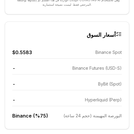
* البيانات الواردة في هذا القسم تم إنشاؤها بواسطة COINOTAG AI وهي للاستخدام
المرجعي فقط. ليست نصيحة استثمارية.
أسعار السوق
$0.5583
Binance Spot
-
Binance Futures (USD-S)
-
ByBit (Spot)
-
Hyperliquid (Perp)
Binance (%75)
البورصة المهيمنة (حجم 24 ساعة)