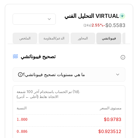
VIRTUAL
التحليل الفني
$0.5583
%
-2.55
(24s)
ؤشرات
فيبوناتشي
المحاور
الدعم/المقاومة
الملخص
تصحيح فيبوناتشي
ما هي مستويات تصحيح فيبوناتشي؟
).
1d
شمعة (
تم الحساب باستخدام آخر
100
الاتجاه: هابط (أعلى ← أدنى)
مستوى السعر
النسبة
$0.9783
1.000
$0.923512
0.886