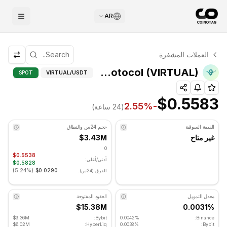
AR
التحليل الفني لـ Virtuals Protocol
العملات المشفرة
Virtuals Protocol يتم تداوله حاليًا عند $0.5583. مؤشر RSI عند 44.61 في المنطقة المحايدة. الاتجاه اليومي هبوطي. مستوى الدعم الرئيسي: $0.559467, مستوى المقاومة: $0.579767.
Virtuals Protocol (VIRTUAL) مستويات فيبوناتشي
SPOT
VIRTUAL
/USDT
$0.5583
%
-2.55
(24 ساعة)
القيمة السوقية
حجم 24س والنطاق
غير متاح
$3.43M
0
$0.5538
أدنى/أعلى:
$0.5828
)
5.24%
(
$0.0290
الفرق (24س):
معدل التمويل
العقود المفتوحة
$15.38M
0.0031%
$9.36M
Bybit:
0.0042%
Binance:
$6.02M
HyperLiq:
0.0038%
Bybit: