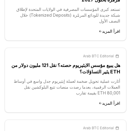
تستعد كبرى المؤسسات المصرفية في الولايات المتحدة لإطلاق
شبكة جديدة للودائع المرمّزة (Tokenized Deposits) خلال
النصف الأول
اقرأ المزيد
Arab BTC Editorial
·
هل يبيع مؤسس الايثيريوم حصته؟ نقل 121 مليون دولار من
ETH يثير التساؤلات؟
أثارت عملية تحويل ضخمة لعملة إيثيريوم جدل واسع في أوساط
العملات الرقمية، بعدما رصدت منصات تتبع البلوكشين نقل
80,001 ETH بقيمة تقارب
اقرأ المزيد
Arab BTC Editorial
·