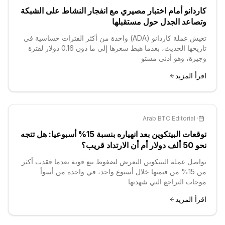
كاردانو أمام اختبار مصيري مع انفجار النشاط على الشبكة
وتصاعد الجدل حول مستقبلها
تعيش عملة كاردانو (ADA) واحدة من أكثر الفترات حساسية في
تاريخها الحديث، بعدما هبط سعرها إلى ما دون 0.16 دولار لفترة
وجيزة، وهو أدنى مستو
اقرأ المزيد
Arab BTC Editorial
·
توقعات البيتكوين بعد انهياره بنسبة 15% أسبوعيا: هل تتجه
نحو 50 ألف دولار أم أن الارتداد قريب؟
تواصل عملة البيتكوين التعرض لضغوط بيع قوية بعدما فقدت أكثر
من 15% من قيمتها خلال أسبوع واحد، في واحدة من أسوأ
موجات التراجع التي شهدتها
اقرأ المزيد