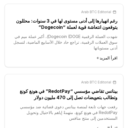
Arab BTC Editorial
·
رغم انهيارها إلى أدنى مستوى لها في 3 سنوات: محللون
يتوقعون انتعاشة قوية لعملة “Dogecoin”
شهدت العملة الرقمية Dogecoin (DOGE)، أكبر عملة ميم في
سوق العملات الرقمية، تراجع حاد خلال الأسابيع الماضية، لتسجل
أدنى مستوياتها
اقرأ المزيد
Arab BTC Editorial
·
بينانس تقاضي مؤسسي “RedotPay” في هونغ كونغ
وتطالب بتعويضات تصل إلى 470 مليون دولار
رفعت جهات تابعة لمنصة بينانس دعوى قضائية ضد مؤسسي
RedotPay في هونغ كونغ، متهمةً إياهم بالاحتيال وتحويل
المستخدمين إلى منتج منافس