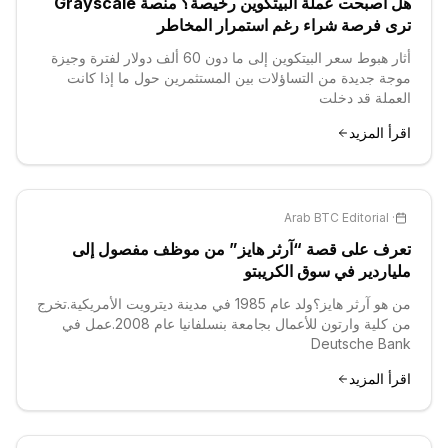
هل أصبحت عملة البيتكوين رخيصة؟ منصة Grayscale
ترى فرصة شراء رغم استمرار المخاطر
أثار هبوط سعر البيتكوين إلى ما دون 60 ألف دولار لفترة وجيزة
موجة جديدة من التساؤلات بين المستثمرين حول ما إذا كانت
العملة قد دخلت
اقرأ المزيد
Arab BTC Editorial
·
تعرف على قصة “آرثر هايز” من موظف مفصول إلى
ملياردير في سوق الكريبتو
من هو آرثر هايز؟ولد عام 1985 في مدينة ديترويت الأمريكية.تخرج
من كلية وارتون للأعمال بجامعة بنسلفانيا عام 2008.عمل في
Deutsche Bank
اقرأ المزيد