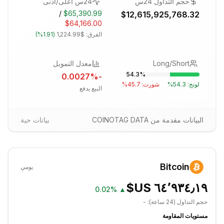
حجم التداول 24س
24س أعلى/أدنى
/
$65,390.99
$12,615,925,768.32
$64,166.00
الفرق:
$1,224.99
(
1.91%
)
Long/Short
معدل التمويل
54.3
%
%
-0.0027
لونج:
54.3
%
شورت:
45.7
%
البيع يدفع
البيانات مقدمة من COINOTAG DATA
بيانات حية
Bitcoin
يومي
0.02%
▲
حجم التداول (24 ساعة):
-
مستويات المقاومة