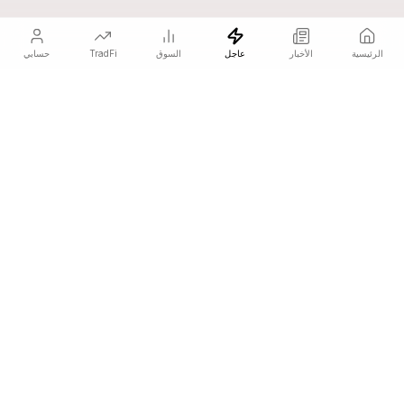
الرئيسية
الأخبار
عاجل
السوق
TradFi
حسابي
COINOTAG هي شبكة إعلامية مستقلة تنشر أخبار العملات المشفرة
المؤثرة على الأسعار قبل الجميع.
COINOTAG LLC · مركز شمس للأعمال، الشارقة، 839، الإمارات
منظمة إعلامية مسجلة؛ يلتزم محتوانا بمعايير التحرير النزيهة.